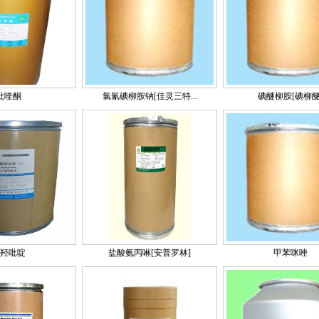
吡喹酮
氯氰碘柳胺钠[佳灵三特...
碘醚柳胺[碘柳醚
羟吡啶
盐酸氨丙啉[安普罗林]
甲苯咪唑