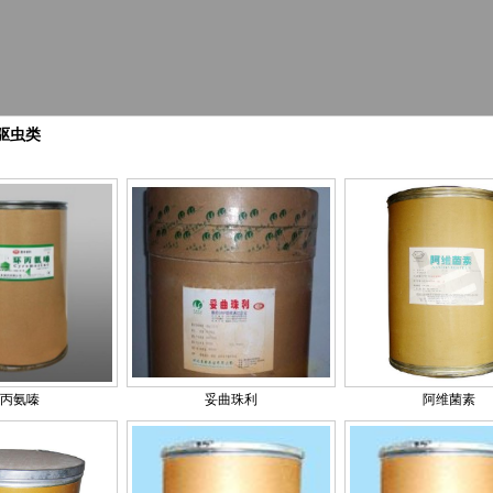
驱虫类
丙氨嗪
妥曲珠利
阿维菌素