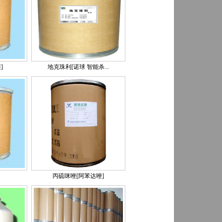
]
地克珠利[诺球 智能杀...
丙硫咪唑[阿苯达唑]