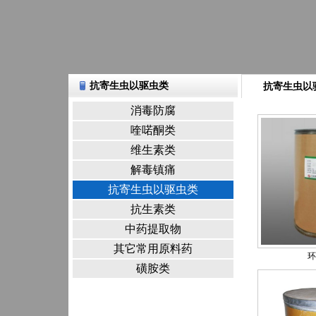
抗寄生虫以驱虫类
抗寄生虫以
消毒防腐
喹喏酮类
维生素类
解毒镇痛
抗寄生虫以驱虫类
抗生素类
中药提取物
其它常用原料药
环
磺胺类