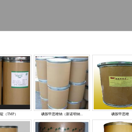
啶（TMP）
碘胺甲恶唑钠（新诺明钠...
碘胺甲恶唑