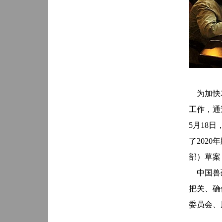
为加快
工作，通
5
月
18
日
了
2020
年
部）草案
中国兽药
把关、确
委员会、