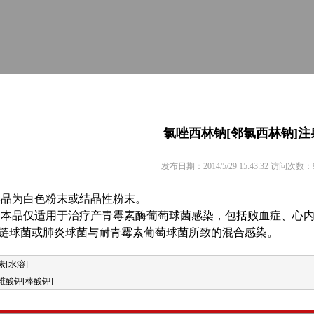
氯唑西林钠[邻氯西林钠]注
发布日期：2014/5/29 15:43:32 访问次数：
本品为白色粉末或结晶性粉末。
 本品仅适用于治疗产青霉素酶葡萄球菌感染，包括败血症、心
链球菌或肺炎球菌与耐青霉素葡萄球菌所致的混合感染。
素[水溶]
维酸钾[棒酸钾]