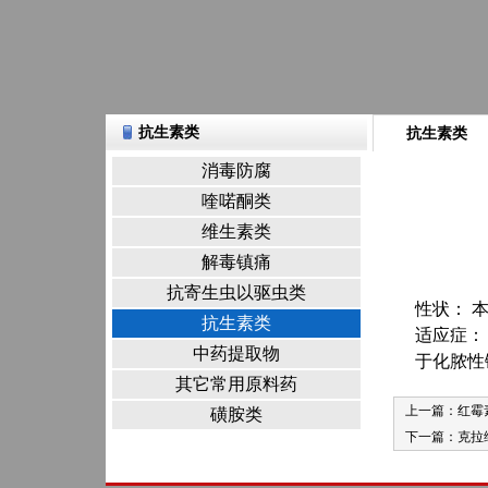
抗生素类
抗生素类
消毒防腐
喹喏酮类
维生素类
解毒镇痛
抗寄生虫以驱虫类
性状： 
抗生素类
适应症：
中药提取物
于化脓性
其它常用原料药
上一篇：
红霉
磺胺类
下一篇：
克拉