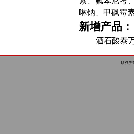
素、氟苯尼考
啉钠、
甲砜霉
新增产品：
酒石酸泰万
版权所有 